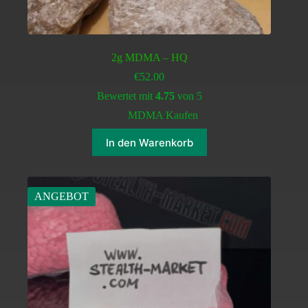
2g MDMA – HQ
€
52.00
Bewertet mit
4.75
von 5
MDMA Kaufen
In den Warenkorb
ANGEBOT