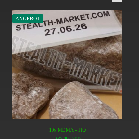
ANGEBOT
10g MDMA – HQ
€
235.00
€
240.00