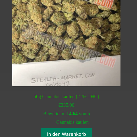
50g Cannabis kaufen (21% THC)
€
335.00
Bewertet mit
4.64
von 5
Cannabis kaufen
In den Warenkorb