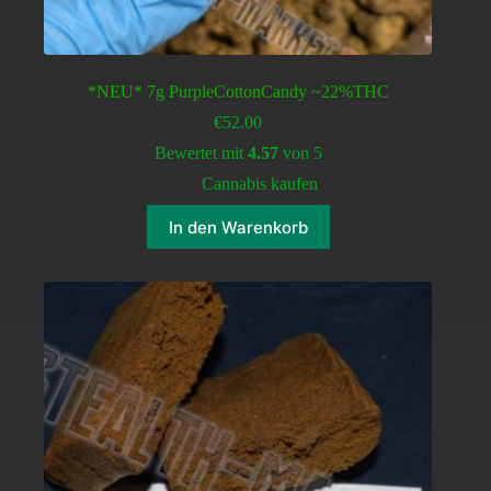
*NEU* 7g PurpleCottonCandy ~22%THC
€
52.00
Bewertet mit
4.57
von 5
Cannabis kaufen
In den Warenkorb