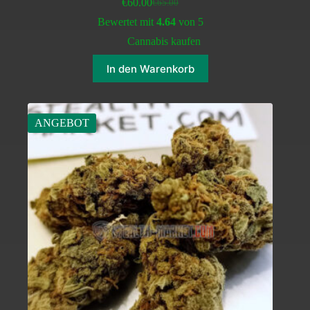
€
60.00
€
65.00
Ursprünglicher
Aktueller
Preis
Preis
Bewertet mit
4.64
von 5
war:
ist:
Cannabis kaufen
€65.00
€60.00.
In den Warenkorb
ANGEBOT