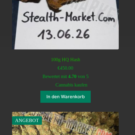
100g HQ Hash
€
450.00
Bewertet mit
4.70
von 5
Cannabis kaufen
In den Warenkorb
ANGEBOT