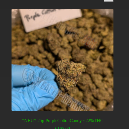
*NEU* 25g PurpleCottonCandy ~22%THC
€
165.00