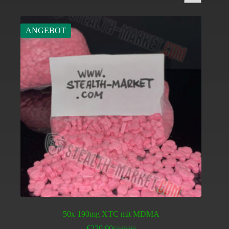
ANGEBOT
50x 190mg XTC mit MDMA
€
220.00
€
225.00